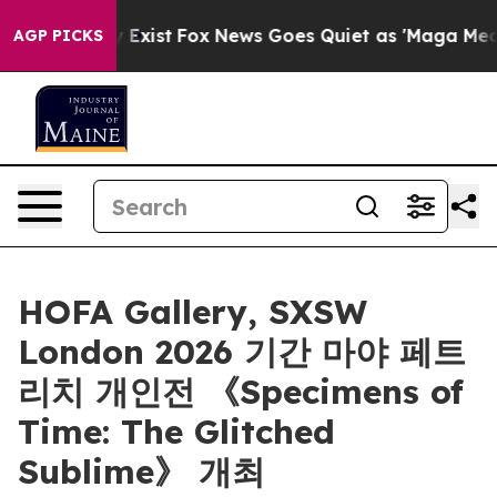
roof They Exist
Fox News Goes Quiet as 'Maga Media Pi
AGP PICKS
HOFA Gallery, SXSW
London 2026 기간 마야 페트
리치 개인전 《Specimens of
Time: The Glitched
Sublime》 개최