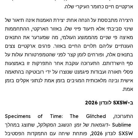
ארקטיים חיים כחומר העיקרי שלה.
היצירה מתבססת על הנחה אחת:
יצירת האמנות אינה תיאור של
שינוי סביבתי אלא תיעוד פיזי שלו. באזור הארקטי, ההתחממות
מאיצה פי שניים מהממוצע העולמי, מה שמערער את התנאים
העונתיים עליהם תלויים החיים באזור. פרגים ארקטיים צצים
בתנאים אלה, ופורחים לזמן קצר לפני שהטמפרטורות עולות על
סף הישרדותם. התערוכה עוקבת אחר התפרקות זו באמצעות
פסלי תאורה ועבודות פיגמנט שנוצרו על ידי רובוטיקה בהתאמה
אישית ובינה מלאכותית המגיבים בזמן אמת לנתוני אקלים בזמן
אמת.
ב-SXSW לונדון 2026
Specimens of Time: The Glitched
התערוכה,
שתוצג במהלך
,
המקולקל
דוגמאות של זמן: הנשגב
-
Sublime
לונדון 2026, פותחת שיחה עם התמקדות הפסטיבל
SXSW