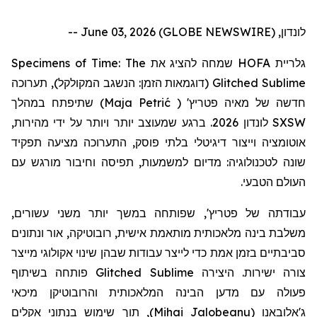
לונדון, June 03, 2026 (GLOBE NEWSWIRE) --
Specimens of Time: The
שמחה להציג את
HOFA
גלריית
תערוכה
(דוגמאות הזמן: הנשגב המקולקל),
Glitched Sublime
שתיפתח במהלך
)
Maja Petrić
(
'
פטריץ
חדשה של מאיה
לונדון 2026. ברגע שמעוצב יותר ויותר על ידי מהירות,
SXSW
אוטומציה וייצור דיגיטלי בלתי פוסק, התערוכה מציעה תפקיד
שונה לטכנולוגיה: מדיום למשמעות, תפיסה וחיבור מורגש עם
העולם הטבעי.
עבודתה
של
פטריץ
', שפותחה במשך יותר משני עשורים,
משלבת בינה מלאכותית מותאמת אישית, רובוטיקה, אור ונתונים
סביבתיים בזמן אמת כדי לייצר עבודות שבהן שינוי אקולוגי מייצר
פותחה בשיתוף
Glitched Sublime
צורה ישירות. היצירה
פעולה עם מדען הבינה המלאכותית
והרובוטיקן
מיכאי
, תוך שימוש בנתוני אקלים
)
Mihai Jalobeanu
(
ג'אלובאנו