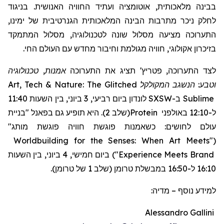
בבינה מלאכותית, אוטומציה ועתיד החוויה האנושית. בניגוד
לחלק ניכר מתרבות הבינה המלאכותית הגנרטיבית של ימינו,
התערוכה מציעה מסלול שונה לטכנולוגיה, מסלול המתמקד
בזיכרון אקולוגי, חוויה מגולמת וחיבור מחדש עם העולם החי.
אמנות, טכנולוגיה
תציג את התערוכה
'
פטריץ
לצד התערוכה,
Art, Tech & Nature: The Glitched
המקולקל
וטבע: הנשגב
לונדון ביום רביעי, 3 ביוני, בין השעות 11:40
SXSW
ב-
Sublime
"בניית
(שלב 2). היא תופיע גם בפאנל
Protein
ל-12:10 באולפני
עולם לחושים: כשאמנות פוגשת חוויה פוגשת מותג"
Worldbuilding for the Senses: When Art Meets
"
(
ביום חמישי, 4 ביוני, בין השעות
)
"
Experience Meets Brand
16:10 ל-16:50 במבשלת טרומן (שלב 1 של טרומן).
מדיה:
–
למידע נוסף
Alessandro Gallini