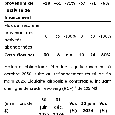
provenant de
-18
-61
-71%
-67
-71
-6%
l'activité de
financement
Flux de trésorerie
provenant des
0
33
-100%
0
30
-100%
activités
abandonnées
Cash-flow net
30
-6
n.a.
10
24
-60%
Maturité obligataire étendue significativement à
octobre 2030, suite au refinancement réussi de fin
mars 2025. Liquidité disponible confortable, incluant
5
une ligne de crédit revolving (RCF)
de 125 M$.
30
31
(en millions de
Var.
30 juin
Var.
juin
déc.
$)
(%)
2024
(%)
2025
2024