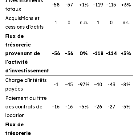
Investissements
-58
-57
+1%
-119
-115
+3%
totaux
Acquisitions et
1
0
n.a.
1
0
n.s.
cessions d’actifs
Flux de
trésorerie
provenant de
-56
-56
0%
-118
-114
+3%
l'activité
d’investissement
Charge d'intérêts
-1
-45
-97%
-40
-43
-8%
payées
Paiement au titre
des contrats de
-16
-16
+5%
-26
-27
-5%
location
Flux de
trésorerie