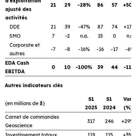
d’exploitation
21
29
-28%
86
57
+50
ajusté des
activités
DDE
21
39
-47%
87
74
+17%
SMO
7
-2
n.a.
15
0
n.s.
Corporate et
-7
-8
-16%
-16
-17
-6%
autres
EDA Cash
0
10
-100%
39
44
-11
EBITDA
Autres indicateurs clés
S1
S1
Var.
(en millions de $)
2025
2024
(%)
Carnet de commandes
317
246
+29%
Geoscience
Investissement totaux
119
115
+3%