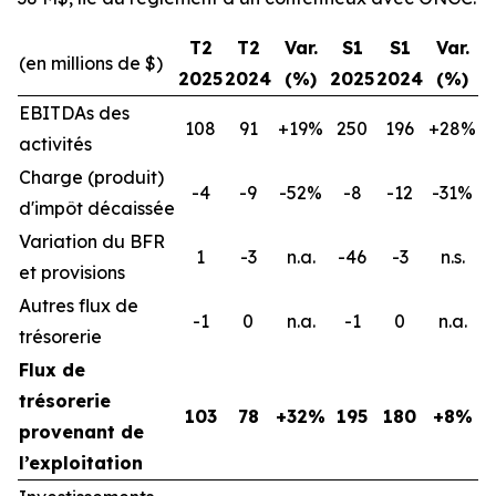
T2
T2
Var.
S1
S1
Var.
(en millions de $)
2025
2024
(%)
2025
2024
(%)
EBITDAs des
108
91
+19%
250
196
+28%
activités
Charge (produit)
-4
-9
-52%
-8
-12
-31%
d'impôt décaissée
Variation du BFR
1
-3
n.a.
-46
-3
n.s.
et provisions
Autres flux de
-1
0
n.a.
-1
0
n.a.
trésorerie
Flux de
trésorerie
103
78
+32%
195
180
+8%
provenant de
l’exploitation