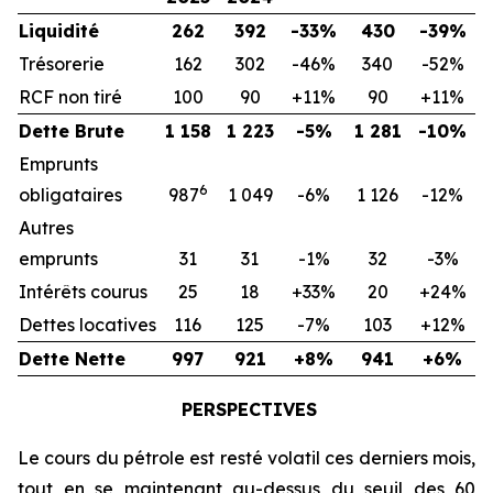
Liquidité
262
392
-33%
430
-39%
Trésorerie
162
302
-46%
340
-52%
RCF non tiré
100
90
+11%
90
+11%
Dette Brute
1 158
1 223
-5%
1 281
-10%
Emprunts
6
obligataires
987
1 049
-6%
1 126
-12%
Autres
emprunts
31
31
-1%
32
-3%
Intérêts courus
25
18
+33%
20
+24%
Dettes locatives
116
125
-7%
103
+12%
Dette Nette
997
921
+8%
941
+6%
PERSPECTIVES
Le cours du pétrole est resté volatil ces derniers mois,
tout en se maintenant au-dessus du seuil des 60