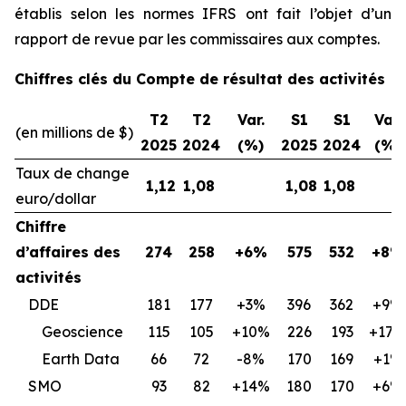
établis selon les normes IFRS ont fait l’objet d’un
rapport de revue par les commissaires aux comptes.
Chiffres clés du Compte de résultat des activités
T2
T2
Var.
S1
S1
Var.
(en millions de $)
2025
2024
(%)
2025
2024
(%)
Taux de change
1,12
1,08
1,08
1,08
euro/dollar
Chiffre
d’affaires des
274
258
+6%
575
532
+8%
activités
DDE
181
177
+3%
396
362
+9%
Geoscience
115
105
+10%
226
193
+17%
Earth Data
66
72
-8%
170
169
+1%
SMO
93
82
+14%
180
170
+6%