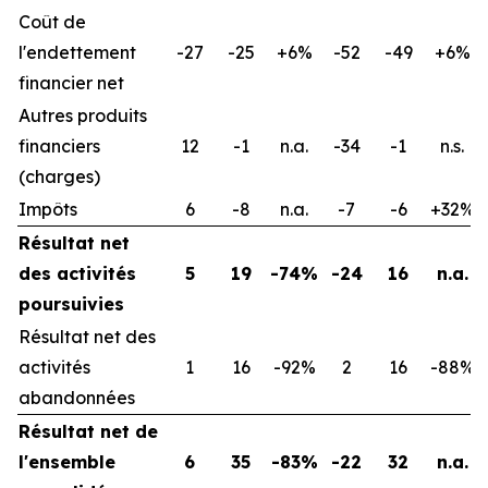
Coût de
l'endettement
-27
-25
+6%
-52
-49
+6%
financier net
Autres produits
financiers
12
-1
n.a.
-34
-1
n.s.
(charges)
Impôts
6
-8
n.a.
-7
-6
+32%
Résultat net
des activités
5
19
-74%
-24
16
n.a.
poursuivies
Résultat net des
activités
1
16
-92%
2
16
-88%
abandonnées
Résultat net de
l'ensemble
6
35
-83%
-22
32
n.a.