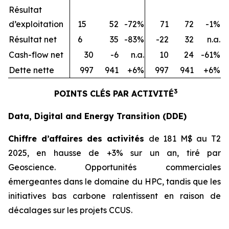
Résultat
d’exploitation
15
52
-72%
71
72
-1%
Résultat net
6
35
-83%
-22
32
n.a.
Cash-flow net
30
-6
n.a.
10
24
-61%
Dette nette
997
941
+6%
997
941
+6%
3
POINTS CLÉS PAR ACTIVITÉ
Data, Digital and Energy Transition (DDE)
Chiffre d’affaires des activités
de 181 M$ au T2
2025, en hausse de +3% sur un an, tiré par
Geoscience. Opportunités commerciales
émergeantes dans le domaine du HPC, tandis que les
initiatives bas carbone ralentissent en raison de
décalages sur les projets CCUS.