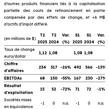
d’autres produits financiers liés à la capitalisation
partielle des coûts de refinancement en partie
compensée par des effets de change, et +6 M$
d’actifs d’impôt différé.
T2
T2
Var.
S1
S1
Var.
(en millions de $)
2025
2024
(%)
2025
2024
(%)
Taux de change
1,12
1,08
1,08
1,08
euro/dollar
Chiffre
234
317
-26%
492
566
-13%
d'affaires
EBITDAs
68
150
-55%
167
230
-27%
Résultat
15
52
-72%
71
72
-1%
d'exploitation
Sociétés mises
-1
0
n.a.
-1
0
n.a.
en équivalence