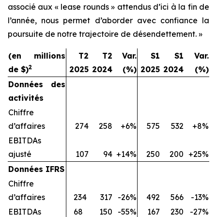
associé aux « lease rounds » attendus d’ici à la fin de
l’année, nous permet d’aborder avec confiance la
poursuite de notre trajectoire de désendettement. »
(en millions
T2
T2
Var.
S1
S1
Var.
2
de $)
2025
2024
(%)
2025
2024
(%)
Données des
activités
Chiffre
d’affaires
274
258
+6%
575
532
+8%
EBITDAs
ajusté
107
94
+14%
250
200
+25%
Données IFRS
Chiffre
d’affaires
234
317
-26%
492
566
-13%
EBITDAs
68
150
-55%
167
230
-27%