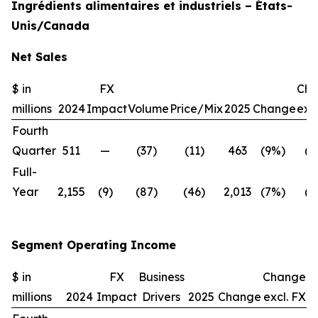
Ingrédients alimentaires et industriels – États-
Unis/Canada
Net Sales
$ in
FX
Ch
millions
2024
Impact
Volume
Price/Mix
2025
Change
excl
Fourth
Quarter
511
—
(37)
(11)
463
(9%)
(9
Full-
Year
2,155
(9)
(87)
(46)
2,013
(7%)
(6
Segment Operating Income
$ in
FX
Business
Change
millions
2024
Impact
Drivers
2025
Change
excl. FX