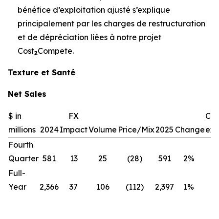
bénéfice d’exploitation ajusté s’explique
principalement par les charges de restructuration
et de dépréciation liées à notre projet
Cost
Compete.
2
Texture et Santé
Net Sales
$ in
FX
Ch
millions
2024
Impact
Volume
Price/Mix
2025
Change
exc
Fourth
Quarter
581
13
25
(28)
591
2%
(1
Full-
Year
2,366
37
106
(112)
2,397
1%
—