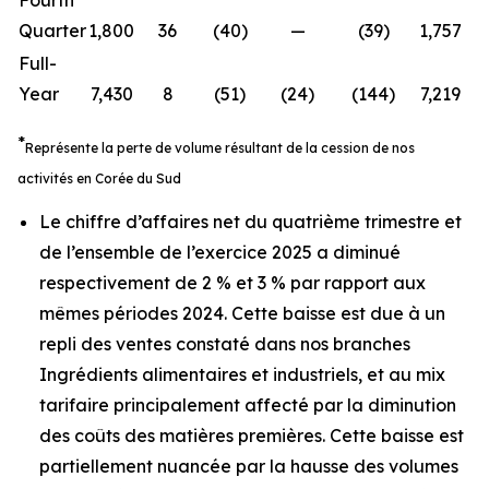
Fourth
Quarter
1,800
36
(40)
—
(39)
1,757
(
Full-
Year
7,430
8
(51)
(24)
(144)
7,219
(
*
Représente la perte de volume résultant de la cession de nos
activités en Corée du Sud
Le chiffre d’affaires net du quatrième trimestre et
de l’ensemble de l’exercice 2025 a diminué
respectivement de 2 % et 3 % par rapport aux
mêmes périodes 2024. Cette baisse est due à un
repli des ventes constaté dans nos branches
Ingrédients alimentaires et industriels, et au mix
tarifaire principalement affecté par la diminution
des coûts des matières premières. Cette baisse est
partiellement nuancée par la hausse des volumes