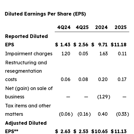
Diluted Earnings Per Share (EPS)
4Q24
4Q25
2024
2025
Reported Diluted
EPS
$
1.43
$
2.56
$
9.71
$
11.18
Impairment charges
1.20
0.05
1.63
0.11
Restructuring and
resegmentation
costs
0.06
0.08
0.20
0.17
Net (gain) on sale of
business
—
—
(1.29
)
—
Tax items and other
matters
(0.06
)
(0.16
)
0.40
(0.33
)
Adjusted Diluted
EPS**
$
2.63
$
2.53
$
10.65
$
11.13