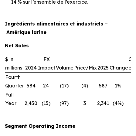
14 % sur l’ensemble de l’exercice.
Ingrédients alimentaires et industriels –
Amérique latine
Net Sales
$ in
FX
Ch
millions
2024
Impact
Volume
Price/Mix
2025
Change
exc
Fourth
Quarter
584
24
(17)
(4)
587
1%
(
Full-
Year
2,450
(15)
(97)
3
2,341
(4%)
(
Segment Operating Income