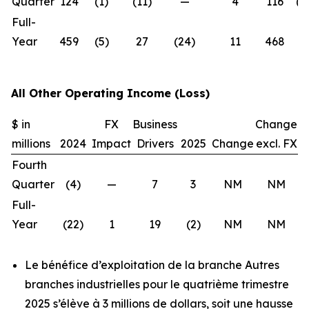
Quarter
124
(1)
(11)
—
4
116
(6
Full-
Year
459
(5)
27
(24)
11
468
2
All Other Operating Income (Loss)
$ in
FX
Business
Change
millions
2024
Impact
Drivers
2025
Change
excl. FX
Fourth
Quarter
(4)
—
7
3
NM
NM
Full-
Year
(22)
1
19
(2)
NM
NM
Le bénéfice d’exploitation de la branche Autres
branches industrielles pour le quatrième trimestre
2025 s’élève à 3 millions de dollars, soit une hausse