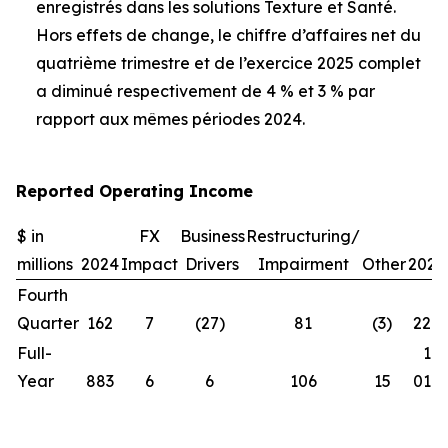
enregistrés dans les solutions Texture et Santé.
Hors effets de change, le chiffre d’affaires net du
quatrième trimestre et de l’exercice 2025 complet
a diminué respectivement de 4 % et 3 % par
rapport aux mêmes périodes 2024.
Reported Operating Income
$ in
FX
Business
Restructuring/
millions
2024
Impact
Drivers
Impairment
Other
2025
Fourth
Quarter
162
7
(27)
81
(3)
220
Full-
1
Year
883
6
6
106
15
016