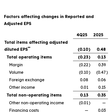
Factors affecting changes in Reported and
Adjusted EPS
4Q25
2025
Total items affecting adjusted
**
diluted EPS
(0.10
)
0.48
Total operating items
(0.23
)
0.13
Margin
(0.22
)
0.39
Volume
(0.10
)
(0.47
)
Foreign exchange
0.08
0.06
Other income
0.01
0.15
Total non-operating items
0.13
0.35
Other non-operating income
(0.01
)
—
Financing costs
—
0.03